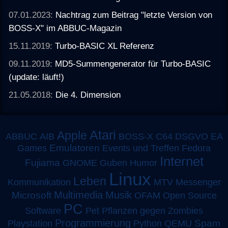
07.01.2023:
Nachtrag zum Beitrag "letzte Version von
BOSS-X" im ABBUC-Magazin
15.11.2019:
Turbo-BASIC XL Referenz
09.11.2019:
MD5-Summengenerator für Turbo-BASIC
(update: läuft!)
21.05.2018:
Die 4. Dimension
Atari
Apple
ABBUC
AIB
BOSS-X
C64
DSGVO
EA
Emulatoren
Games
Events und Treffen
Fedora
Internet
Fujiama
GNOME
Guben
Humor
Linux
Leben
MTV
Kommunikation
Messenger
Multimedia
Musik
Microsoft
OFAM
Open Source
PC
Software
Pet
Pflanzen gegen Zombies
Programmierung
Spam
Playstation
Python
QEMU