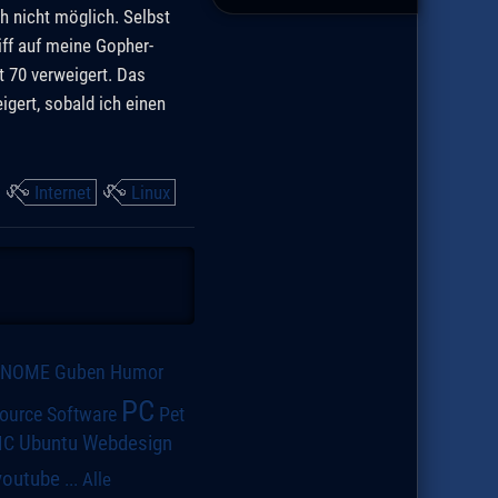
h nicht möglich. Selbst
ff auf meine Gopher-
t 70 verweigert. Das
igert, sobald ich einen
:
Internet
Linux
GNOME
Guben
Humor
PC
ource Software
Pet
IC
Ubuntu
Webdesign
youtube
...
Alle