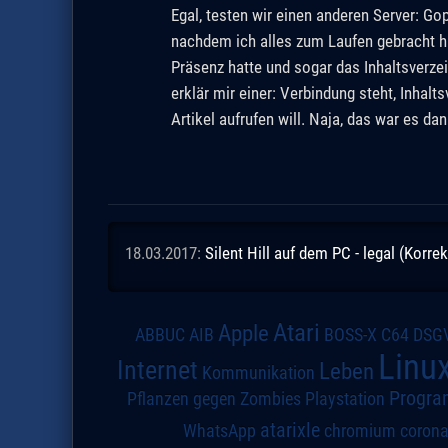
Egal, testen wir einen anderen Server: Go
nachdem ich alles zum Laufen gebracht ha
Präsenz hatte und sogar das Inhaltsverzei
erklär mir einer: Verbindung steht, Inhalt
Artikel aufrufen will. Naja, das war es d
18.03.2017:
Silent Hill auf dem PC - legal (Korrek
Atari
Apple
DSG
ABBUC
AIB
BOSS-X
C64
Linu
Internet
Leben
Kommunikation
Progra
Pflanzen gegen Zombies
Playstation
atarixle
WhatsApp
chromium
coron