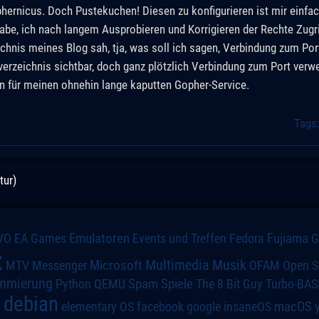
phernicus. Doch Pustekuchen! Diesen zu konfigurieren ist mir einfac
be, ich nach langem Ausprobieren und Korrigieren der Rechte Zugri
chnis meines Blog sah, tja, was soll ich sagen, Verbindung zum Por
sverzeichnis sichtbar, doch ganz plötzlich Verbindung zum Port verwe
ann für meinen ohnehin lange kaputten Gopher-Service.
Tags
tur)
VO
Emulatoren
Events und Treffen
Fedora
Fujiama
EA Games
x
Multimedia
Microsoft
Musik
MTV
Messenger
OFAM
Open S
mmierung
Spiele
Spam
The 8 Bit Guy
Turbo-BAS
Python
QEMU
debian
macOS
elementary OS
a
facebook
google
insaneOS