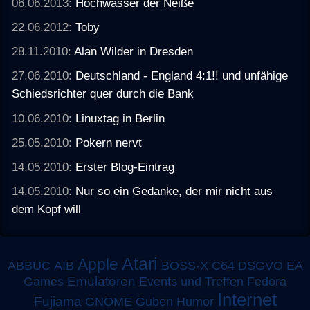
06.06.2013:
Hochwasser der Neiße
22.06.2012:
Toby
28.11.2010:
Alan Wilder in Dresden
27.06.2010:
Deutschland - England 4:1!! und unfähige
Schiedsrichter quer durch die Bank
10.06.2010:
Linuxtag in Berlin
25.05.2010:
Pokern nervt
14.05.2010:
Erster Blog-Eintrag
14.05.2010:
Nur so ein Gedanke, der mir nicht aus
dem Kopf will
Atari
Apple
ABBUC
AIB
BOSS-X
C64
DSGVO
EA
Emulatoren
Games
Events und Treffen
Fedora
Internet
Fujiama
GNOME
Guben
Humor