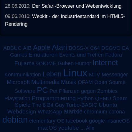
28.06.2010:
Der Safari-Browser und Webentwicklung
09.06.2010:
Webkit - der Industriestandard im HTML5-
Rendering
Atari
Apple
ABBUC
AIB
BOSS-X
C64
DSGVO
EA
Emulatoren
Games
Events und Treffen
Fedora
Internet
Fujiama
GNOME
Guben
Humor
Linux
Leben
MTV
Kommunikation
Messenger
Multimedia
Musik
Microsoft
OFAM
Open Source
PC
Software
Pet
Pflanzen gegen Zombies
Programmierung
Spam
Playstation
Python
QEMU
Spiele
Turbo-BASIC
Ubuntu
The 8 Bit Guy
atarixle
Webdesign
WhatsApp
chromium
corona
debian
elementary OS
facebook
google
insaneOS
macOS
youtube
...
Alle