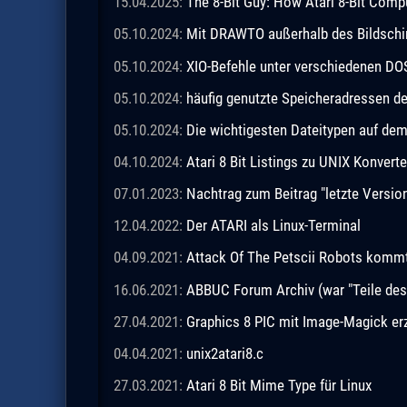
15.04.2025:
The 8-Bit Guy: How Atari 8-Bit Comp
05.10.2024:
Mit DRAWTO außerhalb des Bildschi
05.10.2024:
XIO-Befehle unter verschiedenen DO
05.10.2024:
häufig genutzte Speicheradressen 
05.10.2024:
Die wichtigesten Dateitypen auf de
04.10.2024:
Atari 8 Bit Listings zu UNIX Konverte
07.01.2023:
Nachtrag zum Beitrag "letzte Vers
12.04.2022:
Der ATARI als Linux-Terminal
04.09.2021:
Attack Of The Petscii Robots kommt a
16.06.2021:
ABBUC Forum Archiv (war "Teile de
27.04.2021:
Graphics 8 PIC mit Image-Magick e
04.04.2021:
unix2atari8.c
27.03.2021:
Atari 8 Bit Mime Type für Linux