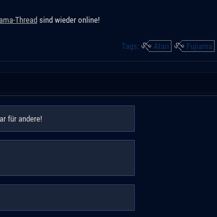
iama-Thread
sind wieder online!
Tags:
Atari
Fujiama
ar für andere!