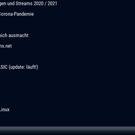
ngen und Streams 2020 / 2021
r Corona-Pandemie
mich ausmacht
ns.net
C (update: läuft!)
Linux