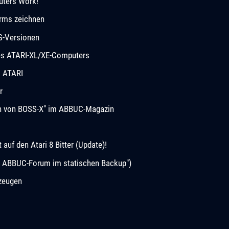
uters Work!
rms zeichnen
S-Versionen
des ATARI-XL/XE-Computers
m ATARI
r
ion von BOSS-X" im ABBUC-Magazin
uf den Atari 8 Bitter (Update)!
s ABBUC-Forum im statischen Backup")
rzeugen