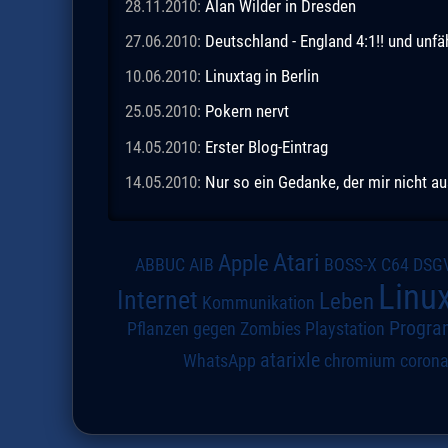
28.11.2010:
Alan Wilder in Dresden
27.06.2010:
Deutschland - England 4:1!! und unfä
10.06.2010:
Linuxtag in Berlin
25.05.2010:
Pokern nervt
14.05.2010:
Erster Blog-Eintrag
14.05.2010:
Nur so ein Gedanke, der mir nicht a
Atari
Apple
DSG
ABBUC
AIB
BOSS-X
C64
Linu
Internet
Leben
Kommunikation
Progra
Pflanzen gegen Zombies
Playstation
atarixle
WhatsApp
chromium
coron