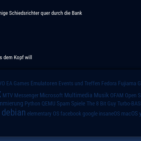
hige Schiedsrichter quer durch die Bank
us dem Kopf will
VO
Emulatoren
Events und Treffen
Fedora
Fujiama
EA Games
x
Multimedia
Microsoft
Musik
MTV
Messenger
OFAM
Open S
mmierung
Spiele
Spam
The 8 Bit Guy
Turbo-BAS
Python
QEMU
debian
macOS
elementary OS
a
facebook
google
insaneOS