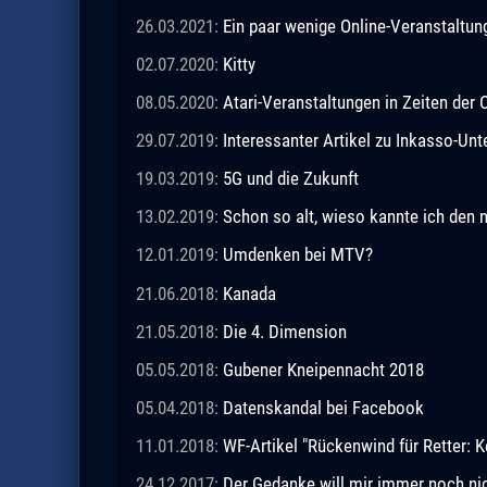
26.03.2021:
Ein paar wenige Online-Veranstaltu
02.07.2020:
Kitty
08.05.2020:
Atari-Veranstaltungen in Zeiten de
29.07.2019:
Interessanter Artikel zu Inkasso-Un
19.03.2019:
5G und die Zukunft
13.02.2019:
Schon so alt, wieso kannte ich den 
12.01.2019:
Umdenken bei MTV?
21.06.2018:
Kanada
21.05.2018:
Die 4. Dimension
05.05.2018:
Gubener Kneipennacht 2018
05.04.2018:
Datenskandal bei Facebook
11.01.2018:
WF-Artikel "Rückenwind für Retter: Ke
24.12.2017:
Der Gedanke will mir immer noch ni