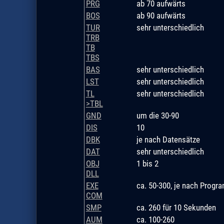
PRG
ab 70 aufwärts
BOS
ab 90 aufwärts
TUR
sehr unterschiedlich
TRB
TB
TBS
BAS
sehr unterschiedlich
LST
sehr unterschiedlich
TL
sehr unterschiedlich
>TBL
GND
um die 30-90
DIS
10
DBK
je nach Datensätze
DAT
sehr unterschiedlich
OBJ
1 bis 2
DLL
EXE
ca. 50-300, je nach Prog
COM
SMP
ca. 260 für 10 Sekunden
AUM
ca. 100-260