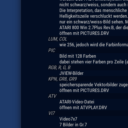
nicht schwarz/weiss, sondern auch i
Die Interpretation, das menschliche
Helligkeitszeile verschluckt werde
nur ein schwarz/weiss-Bild sehen. 
ATARI 800 Win 2.7Plus Rev.B, der di
öffnen mit PICTURES.DRV
LUM, COL
wie 256, jedoch wird die Farbinforma
PIC
Bild mit 128 Farben
dabei stehen vier Farben pro Zeile (
RGB, R, G, B
JVIEW-Bilder
KPN, GR8, GR9
speichersparende Vektorbilder zuges
öffnen mit PICTURES.DRV
ATV
ATARI-Video-Datei
öffnen mit ATVPLAY.DRV
VI7
Video7x7
7 Bilder in Gr.7