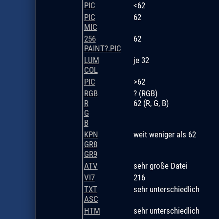
PIC
<62
PIC
62
MIC
256
62
PAINT?.PIC
LUM
je 32
COL
PIC
>62
RGB
? (RGB)
R
62 (R, G, B)
G
B
KPN
weit weniger als 62
GR8
GR9
ATV
sehr große Datei
VI7
216
TXT
sehr unterschiedlich
ASC
HTM
sehr unterschiedlich