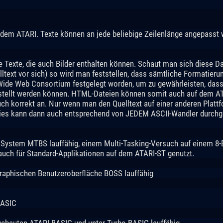
 dem ATARI. Texte können an jede beliebige Zeilenlänge angepasst
e Texte, die auch Bilder enthalten können. Schaut man sich diese D
lltext vor sich) so wird man feststellen, dass sämtliche Formatieru
 Wide Web Consortium festgelegt worden, um zu gewährleisten, dass 
estellt werden können. HTML-Dateien können somit auch auf dem ATA
ch korrekt an. Nur wenn man den Quelltext auf einer anderen Plattfo
Dies kann dann auch entsprechend von JEDEM ASCII-Wandler durchg
System MTBS lauffähig, einem Multi-Tasking-Versuch auf einem 8-B
uch für Standard-Applikationen auf dem ATARI-ST genutzt.
graphischen Benutzeroberfläche BOSS lauffähig
BASIC
gebauten ATARI-BASIC und unter Turbo-BASIC lauffähig