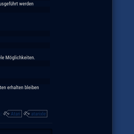
usgeführt werden
ele Möglichkeiten.
en erhalten bleiben
s:
Atari
atarixle