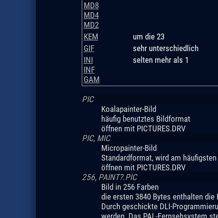
MD8
MD4
MD2
KEM
um die 23
GIF
sehr unterschiedlich
INI
selten mehr als 1
INF
GAM
PIC
Koalapainter-Bild
häufig benutztes Bildformat
öffnen mit PICTURES.DRV
PIC, MIC
Micropainter-Bild
Standardformat, wird am häufigsten 
öffnen mit PICTURES.DRV
256, PAINT?.PIC
Bild in 256 Farben
die ersten 3840 Bytes enthalten die F
Durch geschickte DLI-Programmierung
werden. Das PAL-Fernsehsystem stell