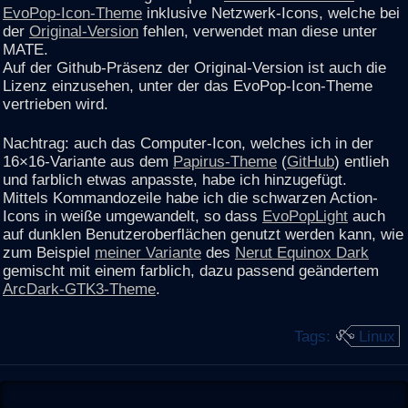
EvoPop-Icon-Theme
inklusive Netzwerk-Icons, welche bei
der
Original-Version
fehlen, verwendet man diese unter
MATE.
Auf der Github-Präsenz der Original-Version ist auch die
Lizenz einzusehen, unter der das EvoPop-Icon-Theme
vertrieben wird.
Nachtrag: auch das Computer-Icon, welches ich in der
16×16-Variante aus dem
Papirus-Theme
(
GitHub
) entlieh
und farblich etwas anpasste, habe ich hinzugefügt.
Mittels Kommandozeile habe ich die schwarzen Action-
Icons in weiße umgewandelt, so dass
EvoPopLight
auch
auf dunklen Benutzeroberflächen genutzt werden kann, wie
zum Beispiel
meiner Variante
des
Nerut Equinox Dark
gemischt mit einem farblich, dazu passend geändertem
ArcDark-GTK3-Theme
.
Tags:
Linux