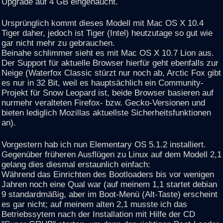
Upgrade auf 4 GB eingehaucht.
Ursprünglich kommt dieses Modell mit Mac OS X 10.4
Tiger daher, jedoch ist Tiger (Intel) heutzutage so gut wie
gar nicht mehr zu gebrauchen.
Beinahe schlimmer sieht es mit Mac OS X 10.7 Lion aus.
Der Support für aktuelle Browser hierfür geht ebenfalls zur
Neige (Waterfox Classic stürzt nur noch ab, Arctic Fox gibt
es nur in 32 Bit, weil es hauptsächlich ein Community-
Projekt für Snow Leopard ist, beide Browser basieren auf
nurmehr veralteten Firefox- bzw. Gecko-Versionen und
bieten lediglich Mozillas aktuellste Sicherheitsfunktionen
an).
Vorgestern hab ich nun Elementary OS 5.1.2 installiert.
Gegenüber früheren Ausflügen zu Linux auf dem Modell 2,1
gelang dies diesmal erstaunlich einfach:
Während das Einrichten des Bootloaders bis vor wenigen
Jahren noch eine Qual war (auf meinem 1,1 startet debian
9 standardmäßig, aber im Boot-Menü (Alt-Taste) erscheint
es gar nicht; auf meinem alten 2,1 musste ich das
Betriebssytem nach der Installation mit Hilfe der CD