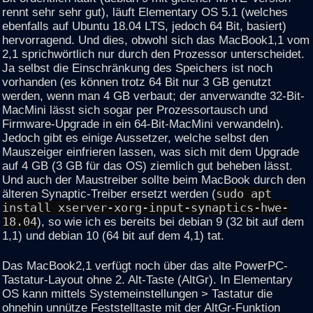
rennt sehr sehr gut), läuft Elementary OS 5.1 (welches
ebenfalls auf Ubuntu 18.04 LTS, jedoch 64 Bit, basiert)
hervorragend. Und dies, obwohl sich das MacBook1,1 vom
2,1 sprichwörtlich nur durch den Prozessor unterscheidet.
Ja selbst die Einschränkung des Speichers ist noch
vorhanden (es können trotz 64 Bit nur 3 GB genutzt
werden, wenn man 4 GB verbaut; der anverwandte 32-Bit-
MacMini lässt sich sogar per Prozessortausch und
Firmware-Upgrade in ein 64-Bit-MacMini verwandeln).
Jedoch gibt es einige Aussetzer, welche selbst den
Mauszeiger einfrieren lassen, was sich mit dem Upgrade
auf 4 GB (3 GB für das OS) ziemlich gut beheben lässt.
Und auch der Maustreiber sollte beim MacBook durch den
älteren Synaptic-Treiber ersetzt werden (
sudo apt
install xserver-xorg-input-synaptics-hwe-
18.04
), so wie ich es bereits bei debian 9 (32 bit auf dem
1,1) und debian 10 (64 bit auf dem 4,1) tat.
Das MacBook2,1 verfügt noch über das alte PowerPC-
Tastatur-Layout ohne 2. Alt-Taste (AltGr). In Elementary
OS kann mittels Systemeinstellungen > Tastatur die
ohnehin unnütze Feststelltaste mit der AltGr-Funktion