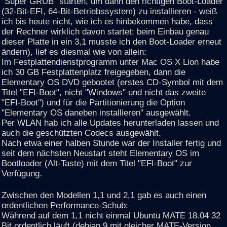
"Super GRUB" starten, um dann den richtigen Boot-Loader
(32-Bit-EFI, 64-Bit-Betriebssystem) zu installieren - weiß
ich bis heute nicht, wie ich es hinbekommen habe, dass
der Rechner wirklich davon startet; beim Einbau genau
dieser Platte in ein 3,1 musste ich den Boot-Loader erneut
ändern), lief es diesmal wie von allein:
Im Festplattendienstprogramm unter Mac OS X Lion habe
ich 30 GB Festplattenplatz freigegeben, dann die
Elementary OS DVD gebootet (erstes CD-Symbol mit dem
Titel "EFI-Boot", nicht "Windows" und nicht das zweite
"EFI-Boot") und für die Partitionierung die Option
"Elementary OS daneben installieren" ausgewählt.
Per WLAN hab ich alle Updates herunterladen lassen und
auch die geschützten Codecs ausgewählt.
Nach etwa einer halben Stunde war der Installer fertig und
seit dem nächsten Neustart steht Elementary OS im
Bootloader (Alt-Taste) mit dem Titel "EFI-Boot" zur
Verfügung.
Zwischen den Modellen 1,1 und 2,1 gab es auch einen
ordentlichen Performance-Schub:
Während auf dem 1,1 nicht einmal Ubuntu MATE 18.04 32
Bit ordentlich läuft (debian 9 mit gleicher MATE-Version