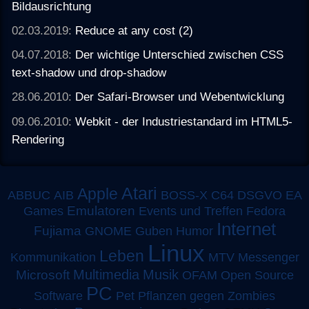
Bildausrichtung
02.03.2019:
Reduce at any cost (2)
04.07.2018:
Der wichtige Unterschied zwischen CSS
text-shadow und drop-shadow
28.06.2010:
Der Safari-Browser und Webentwicklung
09.06.2010:
Webkit - der Industriestandard im HTML5-
Rendering
Atari
Apple
ABBUC
AIB
BOSS-X
C64
DSGVO
EA
Emulatoren
Games
Events und Treffen
Fedora
Internet
Fujiama
GNOME
Guben
Humor
Linux
Leben
MTV
Kommunikation
Messenger
Multimedia
Musik
Microsoft
OFAM
Open Source
PC
Software
Pet
Pflanzen gegen Zombies