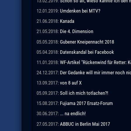
13.02.2019:
Schon so alt, wieso kannte ich den 
12.01.2019:
Umdenken bei MTV?
21.06.2018:
Kanada
21.05.2018:
Die 4. Dimension
05.05.2018:
Gubener Kneipennacht 2018
05.04.2018:
Datenskandal bei Facebook
11.01.2018:
WF-Artikel "Rückenwind für Retter: Ke
24.12.2017:
Der Gedanke will mir immer noch ni
13.09.2017:
von 8 auf X
05.09.2017:
Soll ich mich totlachen?!
15.08.2017:
Fujiama 2017 Ersatz-Forum
30.06.2017:
... na endlich!
27.05.2017:
ABBUC in Berlin Mai 2017