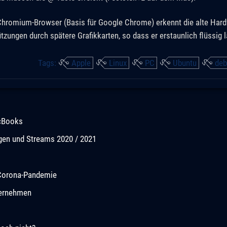
Chromium-Browser (Basis für Google Chrome) erkennt die alte Har
tzungen durch spätere Grafikkarten, so dass er erstaunlich flüssig l
Tags:
Apple
Linux
PC
Ubuntu
deb
acBooks
ngen und Streams 2020 / 2021
r Corona-Pandemie
ternehmen