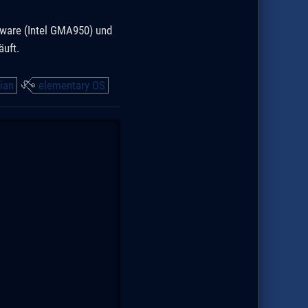
dware (Intel GMA950) und
äuft.
ian
elementary OS