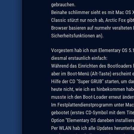
gebrauchen.
Beinahe schlimmer sieht es mit Mac OS X 1
Classic stürzt nur noch ab, Arctic Fox gib
Browser basieren auf nurmehr veralteten F
Sicherheitsfunktionen an).
Vorgestern hab ich nun Elementary OS 5.1.
diesmal erstaunlich einfach:
Während das Einrichten des Bootloaders b
aber im Boot-Menü (Alt-Taste) erscheint e
Hilfe der CD "Super GRUB" starten, um dann
heute nicht, wie ich es hinbekommen habe,
musste ich den Boot-Loader erneut ändern)
Im Festplattendienstprogramm unter Mac 
gebootet (erstes CD-Symbol mit dem Titel 
Option "Elementary OS daneben installier
Per WLAN hab ich alle Updates herunterl