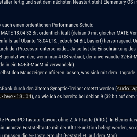
taller fertig und seit dem nächsten Neustart steht Elementary OS i
s auch einen ordentlichen Performance-Schub:
MATE 18.04 32 Bit ordentlich läuft (debian 9 mit gleicher MATE-Ver
enfalls auf Ubuntu 18.04 LTS, jedoch 64 Bit, basiert) hervorragend. 
rch den Prozessor unterscheidet. Ja selbst die Einschränkung des 
GB genutzt werden, wenn man 4 GB verbaut; der anverwandte 32-Bit-
e in ein 64-Bit-MacMini verwandeln).
selbst den Mauszeiger einfrieren lassen, was sich mit dem Upgrade 
Book durch den älteren Synaptic-Treiber ersetzt werden (
sudo a
s-hwe-18.04
), so wie ich es bereits bei debian 9 (32 bit auf dem 
e PowerPC-Tastatur-Layout ohne 2. Alt-Taste (AltGr). In Elementar
in unnütze Feststelltaste mit der AltGr-Funktion belegt werden, so 
u müssen die @-Taste erreicht (Feststell+L auf dem Mac).