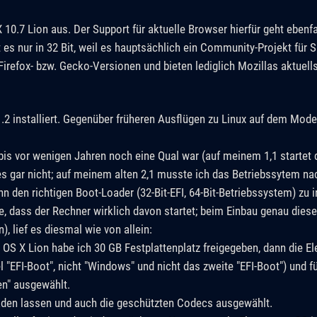
0.7 Lion aus. Der Support für aktuelle Browser hierfür geht ebenfa
t es nur in 32 Bit, weil es hauptsächlich ein Community-Projekt für 
irefox- bzw. Gecko-Versionen und bieten lediglich Mozillas aktuell
2 installiert. Gegenüber früheren Ausflügen zu Linux auf dem Model
is vor wenigen Jahren noch eine Qual war (auf meinem 1,1 startet 
s gar nicht; auf meinem alten 2,1 musste ich das Betriebssytem nac
 den richtigen Boot-Loader (32-Bit-EFI, 64-Bit-Betriebssystem) zu in
 dass der Rechner wirklich davon startet; beim Einbau genau dieser 
, lief es diesmal wie von allein:
OS X Lion habe ich 30 GB Festplattenplatz freigegeben, dann die 
"EFI-Boot", nicht "Windows" und nicht das zweite "EFI-Boot") und für
en" ausgewählt.
aden lassen und auch die geschützten Codecs ausgewählt.