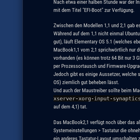
Nach etwa einer halben Stunde war der Ins
mit dem Titel "EFI-Boot" zur Verfügung.
Zwischen den Modellen 1,1 und 2,1 gab e
Während auf dem 1,1 nicht einmal Ubuntu 
gut), läuft Elementary OS 5.1 (welches eb
MacBook1,1 vom 2,1 sprichwörtlich nur du
vorhanden (es können trotz 64 Bit nur 3 
per Prozessortausch und Firmware-Upgrad
Jedoch gibt es einige Aussetzer, welche 
OS) ziemlich gut beheben lässt.
Und auch der Maustreiber sollte beim Mac
xserver-xorg-input-synaptic
auf dem 4,1) tat.
Das MacBook2,1 verfügt noch über das alt
Systemeinstellungen > Tastatur die ohneh
ein anderes Tastatur-Layout umschalten z