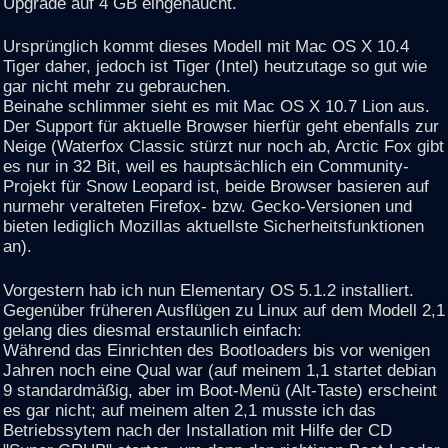
Upgrade auf 4 GB eingehaucht.
Ursprünglich kommt dieses Modell mit Mac OS X 10.4
Tiger daher, jedoch ist Tiger (Intel) heutzutage so gut wie
gar nicht mehr zu gebrauchen.
Beinahe schlimmer sieht es mit Mac OS X 10.7 Lion aus.
Der Support für aktuelle Browser hierfür geht ebenfalls zur
Neige (Waterfox Classic stürzt nur noch ab, Arctic Fox gibt
es nur in 32 Bit, weil es hauptsächlich ein Community-
Projekt für Snow Leopard ist, beide Browser basieren auf
nurmehr veralteten Firefox- bzw. Gecko-Versionen und
bieten lediglich Mozillas aktuellste Sicherheitsfunktionen
an).
Vorgestern hab ich nun Elementary OS 5.1.2 installiert.
Gegenüber früheren Ausflügen zu Linux auf dem Modell 2,1
gelang dies diesmal erstaunlich einfach:
Während das Einrichten des Bootloaders bis vor wenigen
Jahren noch eine Qual war (auf meinem 1,1 startet debian
9 standardmäßig, aber im Boot-Menü (Alt-Taste) erscheint
es gar nicht; auf meinem alten 2,1 musste ich das
Betriebssytem nach der Installation mit Hilfe der CD