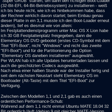
"Super GRUB" starten, um dann den richtigen Boot-Loader
(32-Bit-EFI, 64-Bit-Betriebssystem) zu installieren - weiß
ich bis heute nicht, wie ich es hinbekommen habe, dass
der Rechner wirklich davon startet; beim Einbau genau
dieser Platte in ein 3,1 musste ich den Boot-Loader erneut
ändern), lief es diesmal wie von allein:
Im Festplattendienstprogramm unter Mac OS X Lion habe
ich 30 GB Festplattenplatz freigegeben, dann die
Elementary OS DVD gebootet (erstes CD-Symbol mit dem
Titel "EFI-Boot", nicht "Windows" und nicht das zweite
"EFI-Boot") und für die Partitionierung die Option
"Elementary OS daneben installieren" ausgewählt.
Per WLAN hab ich alle Updates herunterladen lassen und
auch die geschützten Codecs ausgewählt.
Nach etwa einer halben Stunde war der Installer fertig und
seit dem nächsten Neustart steht Elementary OS im
Bootloader (Alt-Taste) mit dem Titel "EFI-Boot" zur
Verfügung.
Zwischen den Modellen 1,1 und 2,1 gab es auch einen
ordentlichen Performance-Schub:
Während auf dem 1,1 nicht einmal Ubuntu MATE 18.04 32
Bit ordentlich läuft (debian 9 mit gleicher MATE-Version