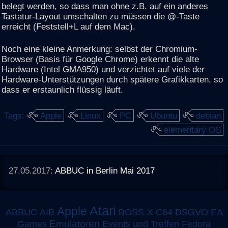
belegt werden, so dass man ohne z.B. auf ein anderes
Tastatur-Layout umschalten zu müssen die @-Taste
erreicht (Feststell+L auf dem Mac).
Noch eine kleine Anmerkung: selbst der Chromium-
Browser (Basis für Google Chrome) erkennt die alte
Hardware (Intel GMA950) und verzichtet auf viele der
Hardware-Unterstützungen durch spätere Grafikkarten, so
dass er erstaunlich flüssig läuft.
Tags:
Apple
Linux
PC
Ubuntu
debian
elementary OS
27.05.2017:
ABBUC in Berlin Mai 2017
Atari
Apple
ABBUC
AIB
BOSS-X
C64
DSGVO
EA
Emulatoren
Games
Events und Treffen
Fedora