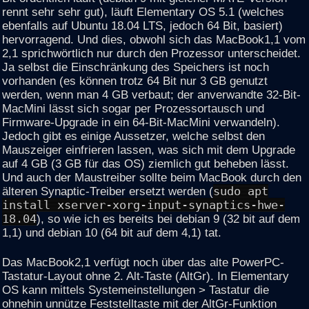
rennt sehr sehr gut), läuft Elementary OS 5.1 (welches
ebenfalls auf Ubuntu 18.04 LTS, jedoch 64 Bit, basiert)
hervorragend. Und dies, obwohl sich das MacBook1,1 vom
2,1 sprichwörtlich nur durch den Prozessor unterscheidet.
Ja selbst die Einschränkung des Speichers ist noch
vorhanden (es können trotz 64 Bit nur 3 GB genutzt
werden, wenn man 4 GB verbaut; der anverwandte 32-Bit-
MacMini lässt sich sogar per Prozessortausch und
Firmware-Upgrade in ein 64-Bit-MacMini verwandeln).
Jedoch gibt es einige Aussetzer, welche selbst den
Mauszeiger einfrieren lassen, was sich mit dem Upgrade
auf 4 GB (3 GB für das OS) ziemlich gut beheben lässt.
Und auch der Maustreiber sollte beim MacBook durch den
älteren Synaptic-Treiber ersetzt werden (
sudo apt
install xserver-xorg-input-synaptics-hwe-
18.04
), so wie ich es bereits bei debian 9 (32 bit auf dem
1,1) und debian 10 (64 bit auf dem 4,1) tat.
Das MacBook2,1 verfügt noch über das alte PowerPC-
Tastatur-Layout ohne 2. Alt-Taste (AltGr). In Elementary
OS kann mittels Systemeinstellungen > Tastatur die
ohnehin unnütze Feststelltaste mit der AltGr-Funktion