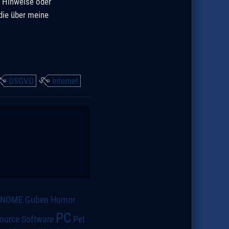
. Hinweise oder
die über meine
DSGVO
Internet
GNOME
Guben
Humor
PC
ource Software
Pet