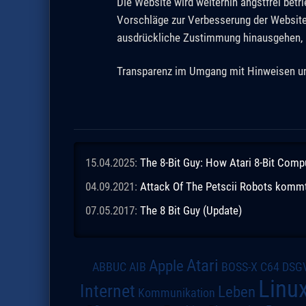
Die Website wird weiterhin angstfrei be
Vorschläge zur Verbesserung der Websit
ausdrückliche Zustimmung hinausgehen, 
Transparenz im Umgang mit Hinweisen und
15.04.2025:
The 8-Bit Guy: How Atari 8-Bit Comp
04.09.2021:
Attack Of The Petscii Robots kommt a
07.05.2017:
The 8 Bit Guy (Update)
Atari
Apple
DSG
ABBUC
AIB
BOSS-X
C64
Linu
Internet
Leben
Kommunikation