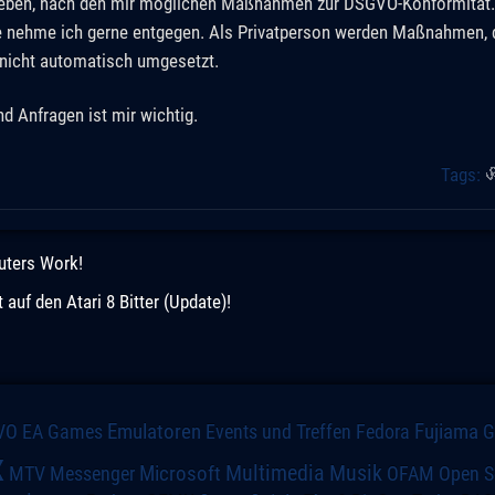
trieben, nach den mir möglichen Maßnahmen zur DSGVO-Konformität
e nehme ich gerne entgegen. Als Privatperson werden Maßnahmen, 
nicht automatisch umgesetzt.
 Anfragen ist mir wichtig.
Tags:
uters Work!
uf den Atari 8 Bitter (Update)!
VO
Emulatoren
Events und Treffen
Fedora
Fujiama
EA Games
x
Multimedia
Microsoft
Musik
MTV
Messenger
OFAM
Open S