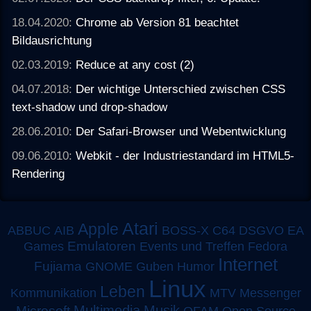
18.04.2020:
Chrome ab Version 81 beachtet
Bildausrichtung
02.03.2019:
Reduce at any cost (2)
04.07.2018:
Der wichtige Unterschied zwischen CSS
text-shadow und drop-shadow
28.06.2010:
Der Safari-Browser und Webentwicklung
09.06.2010:
Webkit - der Industriestandard im HTML5-
Rendering
Atari
Apple
ABBUC
AIB
BOSS-X
C64
DSGVO
EA
Emulatoren
Games
Events und Treffen
Fedora
Internet
Fujiama
GNOME
Guben
Humor
Linux
Leben
MTV
Kommunikation
Messenger
Multimedia
Musik
Microsoft