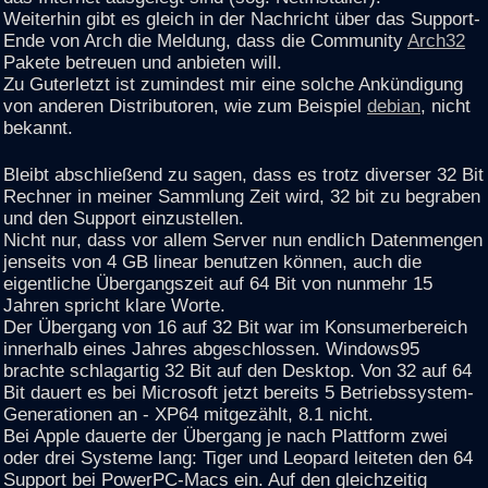
Weiterhin gibt es gleich in der Nachricht über das Support-
Ende von Arch die Meldung, dass die Community
Arch32
Pakete betreuen und anbieten will.
Zu Guterletzt ist zumindest mir eine solche Ankündigung
von anderen Distributoren, wie zum Beispiel
debian
, nicht
bekannt.
Bleibt abschließend zu sagen, dass es trotz diverser 32 Bit
Rechner in meiner Sammlung Zeit wird, 32 bit zu begraben
und den Support einzustellen.
Nicht nur, dass vor allem Server nun endlich Datenmengen
jenseits von 4 GB linear benutzen können, auch die
eigentliche Übergangszeit auf 64 Bit von nunmehr 15
Jahren spricht klare Worte.
Der Übergang von 16 auf 32 Bit war im Konsumerbereich
innerhalb eines Jahres abgeschlossen. Windows95
brachte schlagartig 32 Bit auf den Desktop. Von 32 auf 64
Bit dauert es bei Microsoft jetzt bereits 5 Betriebssystem-
Generationen an - XP64 mitgezählt, 8.1 nicht.
Bei Apple dauerte der Übergang je nach Plattform zwei
oder drei Systeme lang: Tiger und Leopard leiteten den 64
Support bei PowerPC-Macs ein. Auf den gleichzeitig