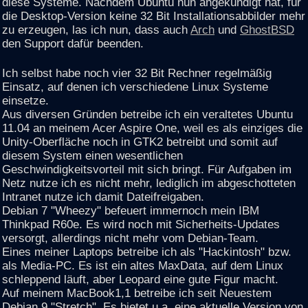
diese Systeme. Nachdem Ubuntu nun angekündigt hat, für
die Desktop-Version keine 32 Bit Installationsabbilder mehr
zu erzeugen, las ich nun, dass auch
Arch
und
GhostBSD
den Support dafür beenden.
Ich selbst habe noch vier 32 Bit Rechner regelmäßig
Einsatz, auf denen ich verschiedene Linux Systeme
einsetze.
Aus diversen Gründen betreibe ich ein veraltetes Ubuntu
11.04 an meinem Acer Aspire One, weil es als einziges die
Unity-Oberfläche noch in GTK2 betreibt und somit auf
diesem System einen wesentlichen
Geschwindigkeitsvorteil mit sich bringt. Für Aufgaben im
Netz nutze ich es nicht mehr, lediglich im abgeschotteten
Intranet nutze ich damit Dateifreigaben.
Debian 7 "Wheezy" befeuert immernoch mein IBM
Thinkpad R60e. Es wird noch mit Sicherheits-Updates
versorgt, allerdings nicht mehr vom Debian-Team.
Eines meiner Laptops betreibe ich als "Hackintosh" bzw.
als Media-PC. Es ist ein altes MaxData, auf dem Linux
schleppend läuft, aber Leopard eine gute Figur macht.
Auf meinem MacBook1,1 betreibe ich seit Neuestem
Debian 9 "Stretch". Es bietet u.a. eine aktuelle Version von