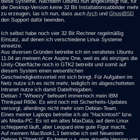
diese Systeme. Nachdem Ubuntu nun angekündigt hat, für
die Desktop-Version keine 32 Bit Installationsabbilder mehr
zu erzeugen, las ich nun, dass auch
Arch
und
GhostBSD
den Support dafür beenden.
Ich selbst habe noch vier 32 Bit Rechner regelmäßig
Einsatz, auf denen ich verschiedene Linux Systeme
einsetze.
Aus diversen Gründen betreibe ich ein veraltetes Ubuntu
11.04 an meinem Acer Aspire One, weil es als einziges die
Unity-Oberfläche noch in GTK2 betreibt und somit auf
diesem System einen wesentlichen
Geschwindigkeitsvorteil mit sich bringt. Für Aufgaben im
Netz nutze ich es nicht mehr, lediglich im abgeschotteten
Intranet nutze ich damit Dateifreigaben.
Debian 7 "Wheezy" befeuert immernoch mein IBM
Thinkpad R60e. Es wird noch mit Sicherheits-Updates
versorgt, allerdings nicht mehr vom Debian-Team.
Eines meiner Laptops betreibe ich als "Hackintosh" bzw.
als Media-PC. Es ist ein altes MaxData, auf dem Linux
schleppend läuft, aber Leopard eine gute Figur macht.
Auf meinem MacBook1,1 betreibe ich seit Neuestem
Debian 9 "Stretch". Es bietet u.a. eine aktuelle Version von