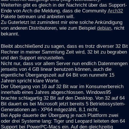
Weiterhin gibt es gleich in der Nachricht über das Support-
Ende von Arch die Meldung, dass die Community
Arch32
Pakete betreuen und anbieten will.
Zu Guterletzt ist zumindest mir eine solche Ankündigung
von anderen Distributoren, wie zum Beispiel
debian
, nicht
bekannt.
Bleibt abschließend zu sagen, dass es trotz diverser 32 Bit
Rechner in meiner Sammlung Zeit wird, 32 bit zu begraben
und den Support einzustellen.
Nicht nur, dass vor allem Server nun endlich Datenmengen
jenseits von 4 GB linear benutzen können, auch die
eigentliche Übergangszeit auf 64 Bit von nunmehr 15
Jahren spricht klare Worte.
Der Übergang von 16 auf 32 Bit war im Konsumerbereich
innerhalb eines Jahres abgeschlossen. Windows95
brachte schlagartig 32 Bit auf den Desktop. Von 32 auf 64
Bit dauert es bei Microsoft jetzt bereits 5 Betriebssystem-
Generationen an - XP64 mitgezählt, 8.1 nicht.
Bei Apple dauerte der Übergang je nach Plattform zwei
oder drei Systeme lang: Tiger und Leopard leiteten den 64
Support bei PowerPC-Macs ein. Auf den gleichzeitig