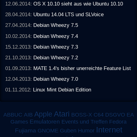
12.06.2014:
OS X 10.10 sieht aus wie Ubuntu 10.10
28.04.2014:
Ubuntu 14.04 LTS und SLVoice
27.04.2014:
Debian Wheezy 7.5
10.02.2014:
Debian Wheezy 7.4
15.12.2013:
Debian Wheezy 7.3
21.10.2013:
Debian Wheezy 7.2
01.09.2013:
MATE 1.4's bisher unerreichte Feature List
12.04.2013:
Debian Wheezy 7.0
01.11.2012:
Linux Mint Debian Edition
Atari
Apple
ABBUC
AIB
BOSS-X
C64
DSGVO
EA
Emulatoren
Games
Events und Treffen
Fedora
Internet
Fujiama
GNOME
Guben
Humor