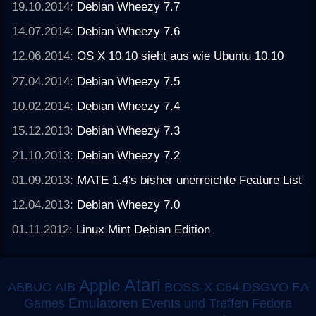
19.10.2014:
Debian Wheezy 7.7
14.07.2014:
Debian Wheezy 7.6
12.06.2014:
OS X 10.10 sieht aus wie Ubuntu 10.10
27.04.2014:
Debian Wheezy 7.5
10.02.2014:
Debian Wheezy 7.4
15.12.2013:
Debian Wheezy 7.3
21.10.2013:
Debian Wheezy 7.2
01.09.2013:
MATE 1.4's bisher unerreichte Feature List
12.04.2013:
Debian Wheezy 7.0
01.11.2012:
Linux Mint Debian Edition
Atari
Apple
ABBUC
AIB
BOSS-X
C64
DSGVO
EA
Emulatoren
Games
Events und Treffen
Fedora