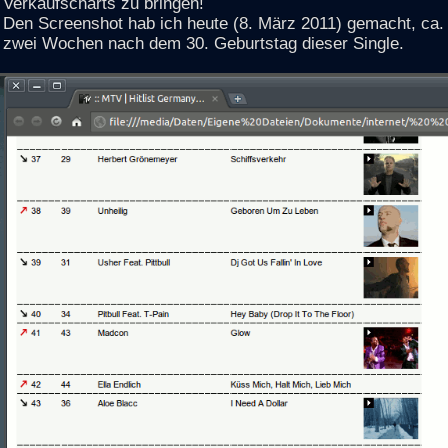
Verkaufscharts zu bringen!
Den Screenshot hab ich heute (8. März 2011) gemacht, ca.
zwei Wochen nach dem 30. Geburtstag dieser Single.