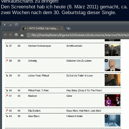
Verkaufscharts zu bringen!
Den Screenshot hab ich heute (8. März 2011) gemacht, ca.
zwei Wochen nach dem 30. Geburtstag dieser Single.