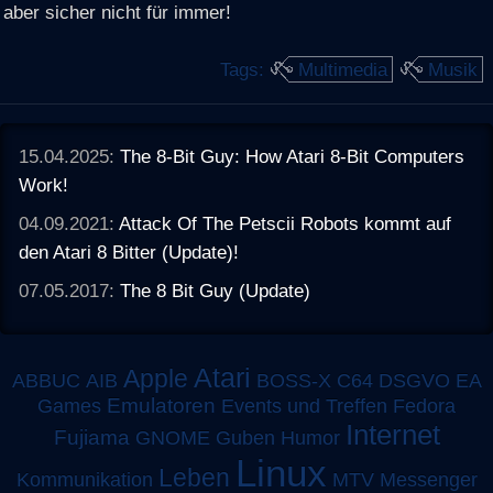
aber sicher nicht für immer!
Tags:
Multimedia
Musik
15.04.2025:
The 8-Bit Guy: How Atari 8-Bit Computers
Work!
04.09.2021:
Attack Of The Petscii Robots kommt auf
den Atari 8 Bitter (Update)!
07.05.2017:
The 8 Bit Guy (Update)
Atari
Apple
ABBUC
AIB
BOSS-X
C64
DSGVO
EA
Emulatoren
Games
Events und Treffen
Fedora
Internet
Fujiama
GNOME
Guben
Humor
Linux
Leben
MTV
Kommunikation
Messenger