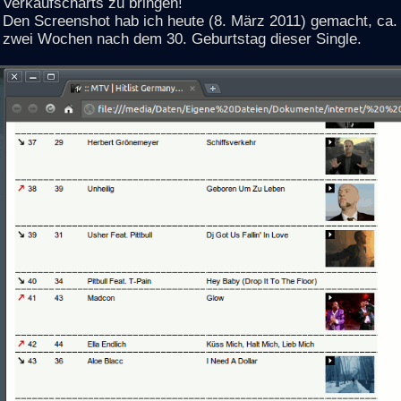
Verkaufscharts zu bringen!
Den Screenshot hab ich heute (8. März 2011) gemacht, ca.
zwei Wochen nach dem 30. Geburtstag dieser Single.