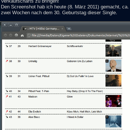
Verkaufscharts zu bringen!
Den Screenshot hab ich heute (8. März 2011) gemacht, ca.
zwei Wochen nach dem 30. Geburtstag dieser Single.