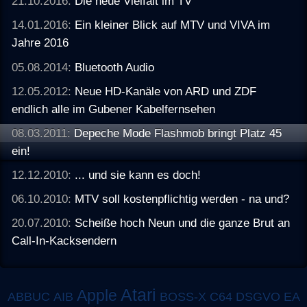
21.10.2016:
Die neue Vielfalt im TV
14.01.2016:
Ein kleiner Blick auf MTV und VIVA im
Jahre 2016
05.08.2014:
Bluetooth Audio
12.05.2012:
Neue HD-Kanäle von ARD und ZDF
endlich alle im Gubener Kabelfernsehen
08.03.2011:
Depeche Mode Flashmob bringt Platz 45
ein!
12.12.2010:
... und sie kann es doch!
06.10.2010:
MTV soll kostenpflichtig werden - na und?
20.07.2010:
Scheiße hoch Neun und die ganze Brut an
Call-In-Kacksendern
Atari
Apple
ABBUC
AIB
BOSS-X
C64
DSGVO
EA