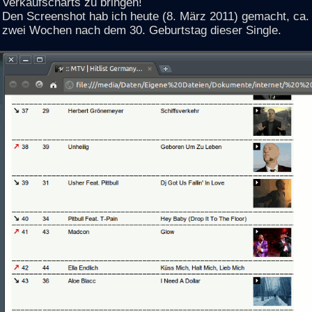
Verkaufscharts zu bringen!
Den Screenshot hab ich heute (8. März 2011) gemacht, ca.
zwei Wochen nach dem 30. Geburtstag dieser Single.