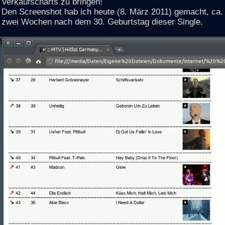
Verkaufscharts zu bringen!
Den Screenshot hab ich heute (8. März 2011) gemacht, ca.
zwei Wochen nach dem 30. Geburtstag dieser Single.