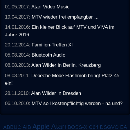
01.05.2017:
Atari Video Music
19.04.2017:
MTV wieder frei empfangbar ...
14.01.2016:
Ein kleiner Blick auf MTV und VIVA im
Jahre 2016
20.12.2014:
Familien-Treffen XI
05.08.2014:
Bluetooth Audio
08.08.2013:
Alan Wilder in Berlin, Kreuzberg
08.03.2011:
Depeche Mode Flashmob bringt Platz 45
ein!
28.11.2010:
Alan Wilder in Dresden
06.10.2010:
MTV soll kostenpflichtig werden - na und?
Atari
Apple
ABBUC
AIB
BOSS-X
C64
DSGVO
EA