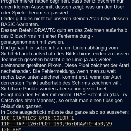
Programmierer haben begriffen, dass der Bildschirm nur
einen kleinen Ausschnitt dessen zeigt, was um den User
oder Spieler herum so passiert.
Leider gilt dies nicht für unseren kleinen Atari bzw. dessen
BASIC-Varianten.
Dessen Befehl DRAWTO quittiert das Zeichnen außerhalb
des Bildschirms mit einer Fehlermeldung -
genaugenommen mit zweien.
Und genau hier setze ich an, um Linien abhängig vom
Sichtfeld auch außerhalb des Bildschirms enden zu lassen.
Technisch gesehen besteht eine Linie ja aus vielen
aneinander gereihten Pixeln. Diese Pixel zeichnet der Atari
nacheinander. Die Fehlermeldung, wenn man zu weit
rechts bzw. unten zeichnet, kommt erst, wenn der Atari
den ersten Punkt außerhalb des Schirms zeichnen will.
Sichtbare Punkte wurden aber schon gezeichnet.
Fängt man den Fehler mit einem TRAP-Befehl ab (das Try-
Catch des alten Mannes), so erhält man einen flüssigen
Ablauf des ganzen.
In Code ausgedrückt müsste das ganze also so aussehen:
100 GRAPHICS 8+16:COLOR 1
110 TRAP 120:PLOT 160,96:DRAWTO 450,29
120 REM