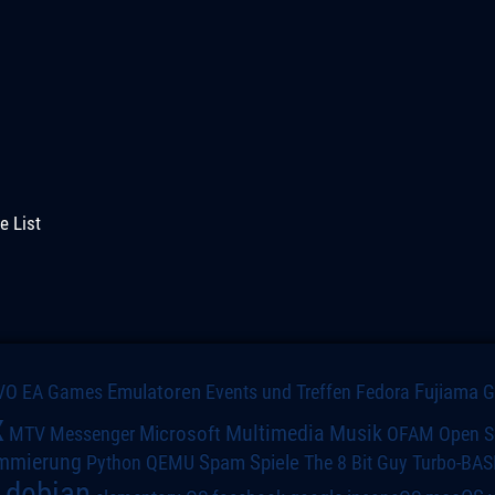
e List
VO
Emulatoren
Events und Treffen
Fedora
Fujiama
EA Games
x
Multimedia
Microsoft
Musik
MTV
Messenger
OFAM
Open S
mmierung
Spiele
Spam
The 8 Bit Guy
Turbo-BAS
Python
QEMU
debian