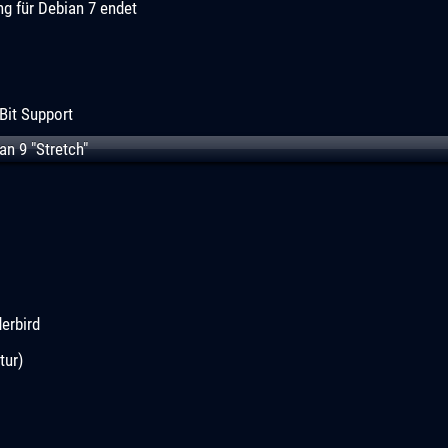
ng für Debian 7 endet
Bit Support
n 9 "Stretch"
erbird
tur)