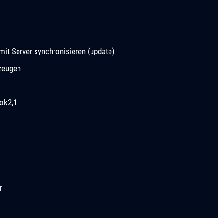
it Server synchronisieren (update)
rzeugen
ok2,1
r