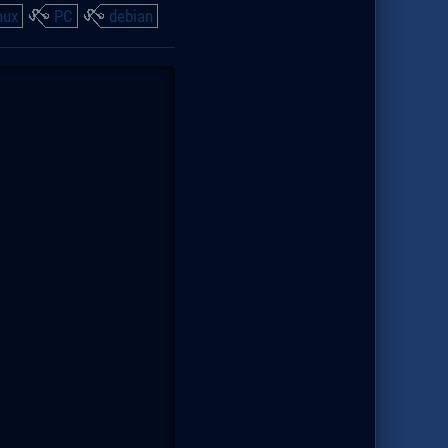
nux
PC
debian