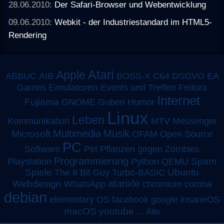
28.06.2010:
Der Safari-Browser und Webentwicklung
09.06.2010:
Webkit - der Industriestandard im HTML5-
Rendering
Atari
Apple
ABBUC
AIB
BOSS-X
C64
DSGVO
EA
Emulatoren
Games
Events und Treffen
Fedora
Internet
Fujiama
GNOME
Guben
Humor
Linux
Leben
MTV
Kommunikation
Messenger
Multimedia
Musik
Microsoft
OFAM
Open Source
PC
Software
Pet
Pflanzen gegen Zombies
Programmierung
Spam
Playstation
Python
QEMU
Spiele
Turbo-BASIC
Ubuntu
The 8 Bit Guy
atarixle
Webdesign
WhatsApp
chromium
corona
debian
elementary OS
facebook
google
insaneOS
macOS
youtube
...
Alle