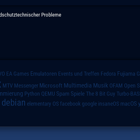
andschutztechnischer Probleme
VO
Emulatoren
Events und Treffen
Fedora
Fujiama
EA Games
x
Multimedia
Microsoft
Musik
MTV
Messenger
OFAM
Open S
mmierung
Spiele
Spam
The 8 Bit Guy
Turbo-BAS
Python
QEMU
debian
macOS
elementary OS
a
facebook
google
insaneOS