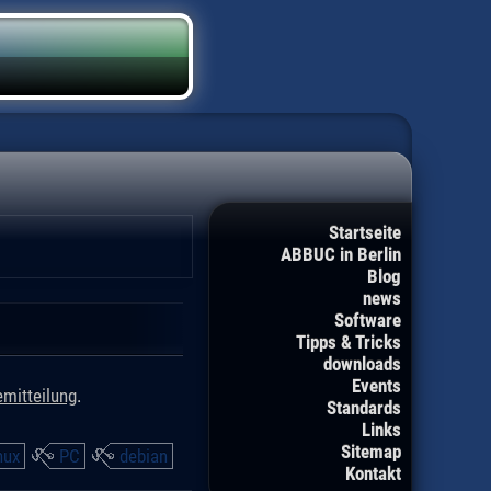
Startseite
ABBUC in Berlin
Blog
news
Software
Tipps & Tricks
downloads
Events
mitteilung
.
Standards
Links
Sitemap
nux
PC
debian
Kontakt