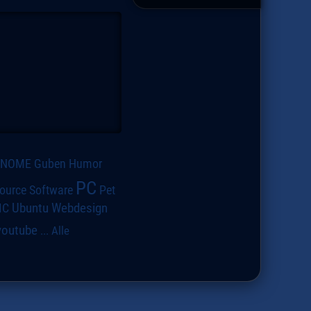
GNOME
Guben
Humor
PC
ource Software
Pet
IC
Ubuntu
Webdesign
youtube
...
Alle