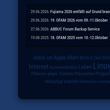
29.06.2026:
Fujiama 2026 entfällt auf Grund br
29.06.2026:
19. OFAM 2026 vom 09.-11.Oktober
27.06.2026:
ABBUC Forum Backup Service
19.08.2025:
18. OFAM 2025 vom 10.-12.Oktober
Atari
Apple
DSG
ABBUC
AIB
BOSS-X
C64
Linu
Internet
Leben
Kommunikation
Progra
Pflanzen gegen Zombies
Playstation
atarixle
WhatsApp
chromium
coron