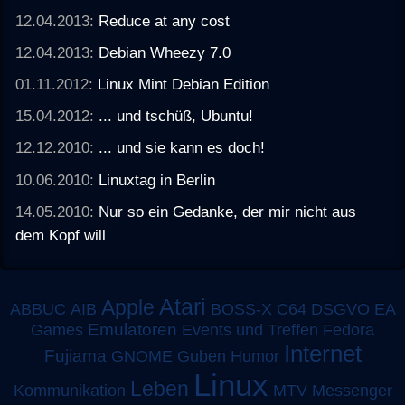
12.04.2013:
Reduce at any cost
12.04.2013:
Debian Wheezy 7.0
01.11.2012:
Linux Mint Debian Edition
15.04.2012:
... und tschüß, Ubuntu!
12.12.2010:
... und sie kann es doch!
10.06.2010:
Linuxtag in Berlin
14.05.2010:
Nur so ein Gedanke, der mir nicht aus
dem Kopf will
Atari
Apple
ABBUC
AIB
BOSS-X
C64
DSGVO
EA
Emulatoren
Games
Events und Treffen
Fedora
Internet
Fujiama
GNOME
Guben
Humor
Linux
Leben
MTV
Kommunikation
Messenger