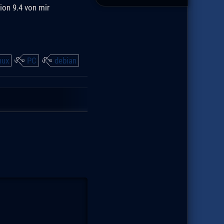
ion 9.4 von mir
nux
PC
debian