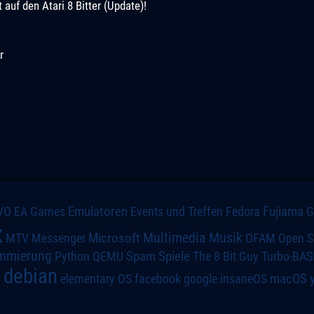
uf den Atari 8 Bitter (Update)!
r
VO
Emulatoren
Events und Treffen
Fedora
Fujiama
EA Games
x
Multimedia
Microsoft
Musik
MTV
Messenger
OFAM
Open S
mmierung
Spiele
Spam
The 8 Bit Guy
Turbo-BAS
Python
QEMU
debian
macOS
elementary OS
a
facebook
google
insaneOS