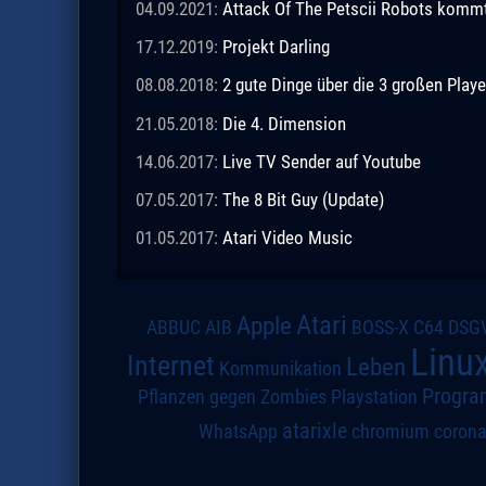
04.09.2021:
Attack Of The Petscii Robots kommt a
17.12.2019:
Projekt Darling
08.08.2018:
2 gute Dinge über die 3 großen Playe
21.05.2018:
Die 4. Dimension
14.06.2017:
Live TV Sender auf Youtube
07.05.2017:
The 8 Bit Guy (Update)
01.05.2017:
Atari Video Music
Atari
Apple
DSG
ABBUC
AIB
BOSS-X
C64
Linu
Internet
Leben
Kommunikation
Progra
Pflanzen gegen Zombies
Playstation
atarixle
WhatsApp
chromium
coron