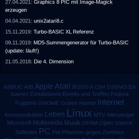
27.04.2021:
Graphics 8 PIC mit Image-Magick
erzeugen
04.04.2021:
unix2atari8.c
15.11.2019:
Turbo-BASIC XL Referenz
09.11.2019:
MD5-Summengenerator für Turbo-BASIC
(update: läuft!)
21.05.2018:
Die 4. Dimension
Atari
Apple
ABBUC
AIB
BOSS-X
C64
DSGVO
EA
Emulatoren
Games
Events und Treffen
Fedora
Internet
Fujiama
GNOME
Guben
Humor
Linux
Leben
MTV
Kommunikation
Messenger
Multimedia
Musik
Microsoft
OFAM
Open Source
PC
Software
Pet
Pflanzen gegen Zombies