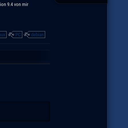
ion 9.4 von mir
nux
PC
debian