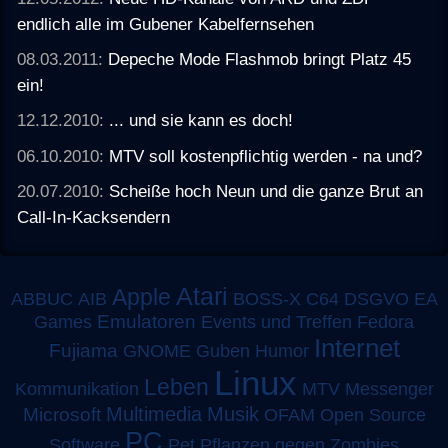
endlich alle im Gubener Kabelfernsehen
08.03.2011:
Depeche Mode Flashmob bringt Platz 45
ein!
12.12.2010:
... und sie kann es doch!
06.10.2010:
MTV soll kostenpflichtig werden - na und?
20.07.2010:
Scheiße hoch Neun und die ganze Brut an
Call-In-Kacksendern
Atari
Apple
ABBUC
AIB
BOSS-X
C64
DSGVO
EA
Emulatoren
Games
Events und Treffen
Fedora
Internet
Fujiama
GNOME
Guben
Humor
Linux
Leben
MTV
Kommunikation
Messenger
Multimedia
Musik
Microsoft
OFAM
Open Source
PC
Software
Pet
Pflanzen gegen Zombies