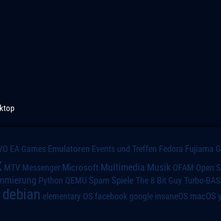
ktop
VO
Emulatoren
Events und Treffen
Fedora
Fujiama
EA Games
x
Multimedia
Microsoft
Musik
MTV
Messenger
OFAM
Open S
mmierung
Spiele
Spam
The 8 Bit Guy
Turbo-BAS
Python
QEMU
debian
macOS
elementary OS
a
facebook
google
insaneOS