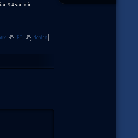
ion 9.4 von mir
nux
PC
debian