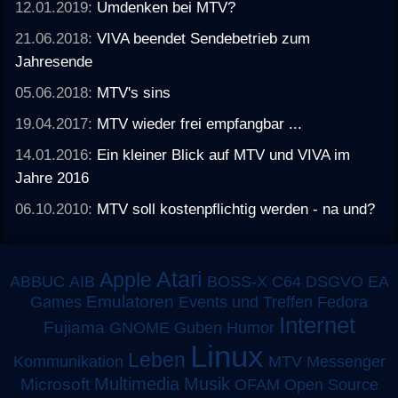
12.01.2019:
Umdenken bei MTV?
21.06.2018:
VIVA beendet Sendebetrieb zum
Jahresende
05.06.2018:
MTV's sins
19.04.2017:
MTV wieder frei empfangbar ...
14.01.2016:
Ein kleiner Blick auf MTV und VIVA im
Jahre 2016
06.10.2010:
MTV soll kostenpflichtig werden - na und?
Atari
Apple
ABBUC
AIB
BOSS-X
C64
DSGVO
EA
Emulatoren
Games
Events und Treffen
Fedora
Internet
Fujiama
GNOME
Guben
Humor
Linux
Leben
MTV
Kommunikation
Messenger
Multimedia
Musik
Microsoft
OFAM
Open Source