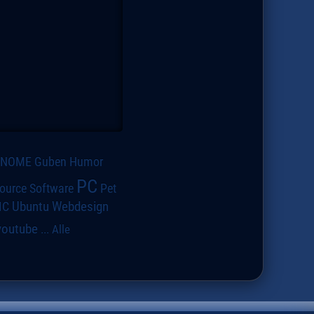
GNOME
Guben
Humor
PC
ource Software
Pet
IC
Ubuntu
Webdesign
youtube
...
Alle