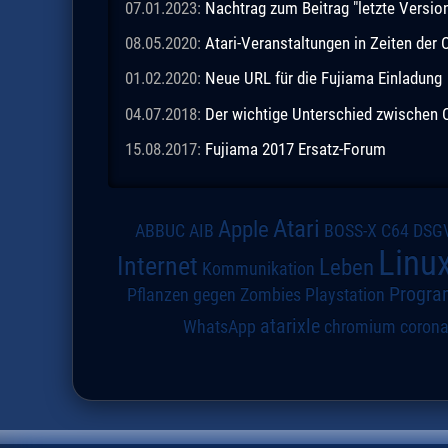
07.01.2023:
Nachtrag zum Beitrag "letzte Vers
08.05.2020:
Atari-Veranstaltungen in Zeiten de
01.02.2020:
Neue URL für die Fujiama Einladung
04.07.2018:
Der wichtige Unterschied zwischen
15.08.2017:
Fujiama 2017 Ersatz-Forum
Atari
Apple
DSG
ABBUC
AIB
BOSS-X
C64
Linu
Internet
Leben
Kommunikation
Progra
Pflanzen gegen Zombies
Playstation
atarixle
WhatsApp
chromium
coron