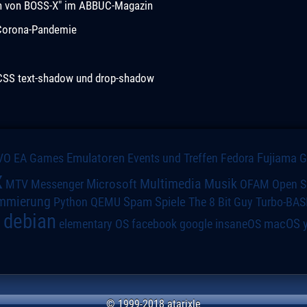
ion von BOSS-X" im ABBUC-Magazin
r Corona-Pandemie
 CSS text-shadow und drop-shadow
VO
Emulatoren
Events und Treffen
Fedora
Fujiama
EA Games
x
Multimedia
Microsoft
Musik
MTV
Messenger
OFAM
Open S
mmierung
Spiele
Spam
The 8 Bit Guy
Turbo-BAS
Python
QEMU
debian
macOS
elementary OS
a
facebook
google
insaneOS
© 1999-2018 atarixle