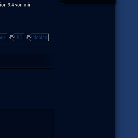
ion 9.4 von mir
nux
PC
debian