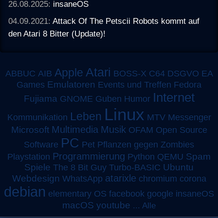
26.08.2025:
insaneOS
04.09.2021:
Attack Of The Petscii Robots kommt auf
den Atari 8 Bitter (Update)!
Atari
Apple
ABBUC
AIB
BOSS-X
C64
DSGVO
EA
Emulatoren
Games
Events und Treffen
Fedora
Internet
Fujiama
GNOME
Guben
Humor
Linux
Leben
MTV
Kommunikation
Messenger
Multimedia
Musik
Microsoft
OFAM
Open Source
PC
Software
Pet
Pflanzen gegen Zombies
Programmierung
Spam
Playstation
Python
QEMU
Spiele
Turbo-BASIC
Ubuntu
The 8 Bit Guy
atarixle
Webdesign
WhatsApp
chromium
corona
debian
elementary OS
facebook
google
insaneOS
macOS
youtube
...
Alle