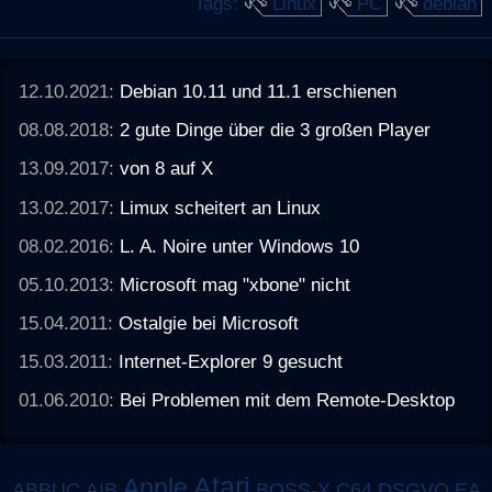
Tags:
Linux
PC
debian
12.10.2021:
Debian 10.11 und 11.1 erschienen
08.08.2018:
2 gute Dinge über die 3 großen Player
13.09.2017:
von 8 auf X
13.02.2017:
Limux scheitert an Linux
08.02.2016:
L. A. Noire unter Windows 10
05.10.2013:
Microsoft mag "xbone" nicht
15.04.2011:
Ostalgie bei Microsoft
15.03.2011:
Internet-Explorer 9 gesucht
01.06.2010:
Bei Problemen mit dem Remote-Desktop
Atari
Apple
ABBUC
AIB
BOSS-X
C64
DSGVO
EA