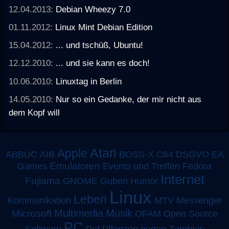
12.04.2013:
Debian Wheezy 7.0
01.11.2012:
Linux Mint Debian Edition
15.04.2012:
... und tschüß, Ubuntu!
12.12.2010:
... und sie kann es doch!
10.06.2010:
Linuxtag in Berlin
14.05.2010:
Nur so ein Gedanke, der mir nicht aus
dem Kopf will
Atari
Apple
ABBUC
AIB
BOSS-X
C64
DSGVO
EA
Emulatoren
Games
Events und Treffen
Fedora
Internet
Fujiama
GNOME
Guben
Humor
Linux
Leben
MTV
Kommunikation
Messenger
Multimedia
Musik
Microsoft
OFAM
Open Source
PC
Software
Pet
Pflanzen gegen Zombies