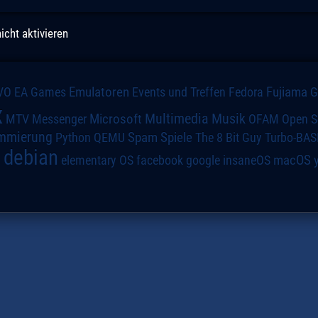
icht aktivieren
VO
Emulatoren
Events und Treffen
Fedora
Fujiama
EA Games
x
Multimedia
Microsoft
Musik
MTV
Messenger
OFAM
Open S
mmierung
Spiele
Spam
The 8 Bit Guy
Turbo-BAS
Python
QEMU
debian
macOS
elementary OS
a
facebook
google
insaneOS