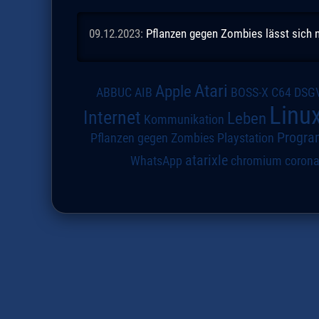
09.12.2023:
Pflanzen gegen Zombies lässt sich n
Atari
Apple
DSG
ABBUC
AIB
BOSS-X
C64
Linu
Internet
Leben
Kommunikation
Progra
Pflanzen gegen Zombies
Playstation
atarixle
WhatsApp
chromium
coron