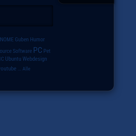
GNOME
Guben
Humor
PC
ource Software
Pet
IC
Ubuntu
Webdesign
youtube
...
Alle