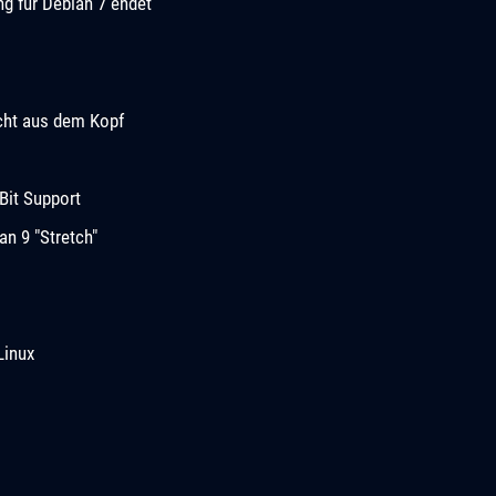
ng für Debian 7 endet
cht aus dem Kopf
Bit Support
n 9 "Stretch"
Linux