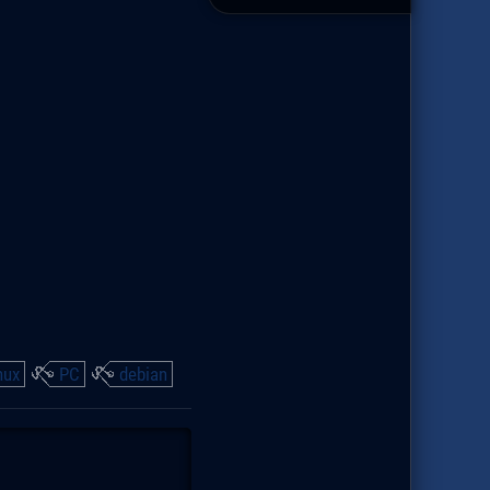
nux
PC
debian