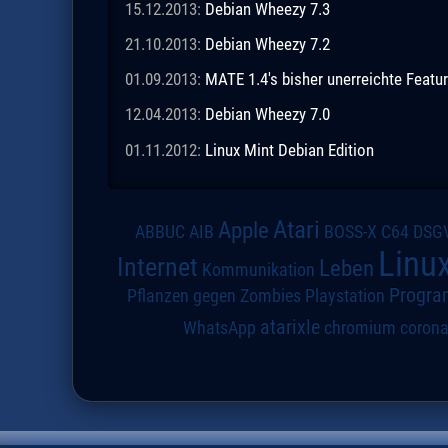
15.12.2013:
Debian Wheezy 7.3
21.10.2013:
Debian Wheezy 7.2
01.09.2013:
MATE 1.4's bisher unerreichte Featur
12.04.2013:
Debian Wheezy 7.0
01.11.2012:
Linux Mint Debian Edition
Atari
Apple
DSG
ABBUC
AIB
BOSS-X
C64
Linu
Internet
Leben
Kommunikation
Progra
Pflanzen gegen Zombies
Playstation
atarixle
WhatsApp
chromium
coron