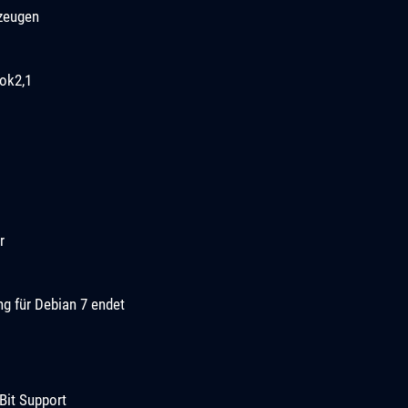
rzeugen
ok2,1
r
ng für Debian 7 endet
Bit Support