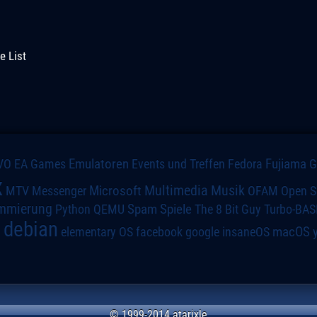
e List
VO
Emulatoren
Events und Treffen
Fedora
Fujiama
EA Games
x
Multimedia
Microsoft
Musik
MTV
Messenger
OFAM
Open S
mmierung
Spiele
Spam
The 8 Bit Guy
Turbo-BAS
Python
QEMU
debian
macOS
elementary OS
a
facebook
google
insaneOS
© 1999-2014 atarixle