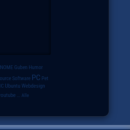
GNOME
Guben
Humor
PC
ource Software
Pet
IC
Ubuntu
Webdesign
youtube
...
Alle