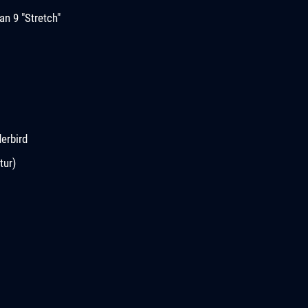
n 9 "Stretch"
erbird
tur)