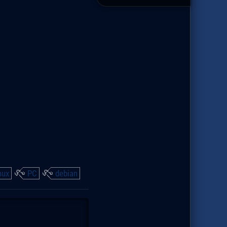
nux
PC
debian