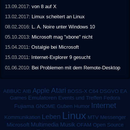
13.09.2017:
von 8 auf X
13.02.2017:
Limux scheitert an Linux
08.02.2016:
L. A. Noire unter Windows 10
05.10.2013:
Microsoft mag "xbone" nicht
15.04.2011:
Ostalgie bei Microsoft
15.03.2011:
Internet-Explorer 9 gesucht
01.06.2010:
Bei Problemen mit dem Remote-Desktop
Atari
Apple
ABBUC
AIB
BOSS-X
C64
DSGVO
EA
Emulatoren
Games
Events und Treffen
Fedora
Internet
Fujiama
GNOME
Guben
Humor
Linux
Leben
MTV
Kommunikation
Messenger
Multimedia
Musik
Microsoft
OFAM
Open Source