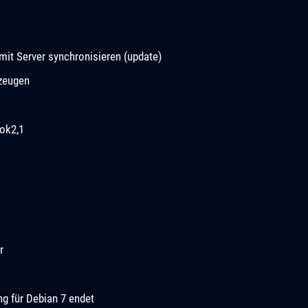
it Server synchronisieren (update)
rzeugen
ok2,1
r
ng für Debian 7 endet