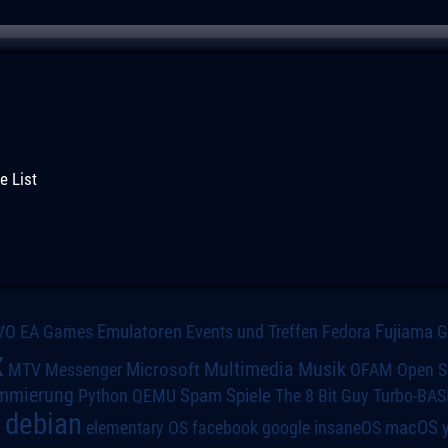
e List
VO
Emulatoren
Events und Treffen
Fedora
Fujiama
EA Games
x
Multimedia
Microsoft
Musik
MTV
Messenger
OFAM
Open S
mmierung
Spiele
Spam
The 8 Bit Guy
Turbo-BAS
Python
QEMU
debian
macOS
elementary OS
a
facebook
google
insaneOS