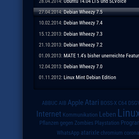
28.04.2014:
Ubuntu 14.04 LTS und SLVoice
27.04.2014:
Debian Wheezy 7.5
10.02.2014:
Debian Wheezy 7.4
15.12.2013:
Debian Wheezy 7.3
21.10.2013:
Debian Wheezy 7.2
01.09.2013:
MATE 1.4's bisher unerreichte Featur
12.04.2013:
Debian Wheezy 7.0
01.11.2012:
Linux Mint Debian Edition
Atari
Apple
DSG
ABBUC
AIB
BOSS-X
C64
Linu
Internet
Leben
Kommunikation
Progra
Pflanzen gegen Zombies
Playstation
atarixle
WhatsApp
chromium
coron