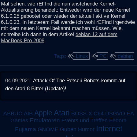
Mal sehen, wie rEFInd die nun anstehende Kernel-
Aktualisierung behandelt: Entweder wird der neue Kernel
6.1.0.25 gebootet oder wieder der aktuell aktive Kernel
6.1.0.23. In letzterem Fall werde ich wohl rEFInd irgendwie
mit dem neuen Kernel bekannt machen müssen. Wie,
schreibe ich dann in dem Artikel
debian 12 auf dem
MacBook Pro 2008
.
Tags:
Linux
PC
debian
04.09.2021:
Attack Of The Petscii Robots kommt auf
den Atari 8 Bitter (Update)!
Atari
Apple
ABBUC
AIB
BOSS-X
C64
DSGVO
EA
Emulatoren
Games
Events und Treffen
Fedora
Internet
Fujiama
GNOME
Guben
Humor