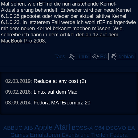
Mal sehen, wie rEFInd die nun anstehende Kernel-
Aktualisierung behandelt: Entweder wird der neue Kernel
6.1.0.25 gebootet oder wieder der aktuell aktive Kernel
6.1.0.23. In letzterem Fall werde ich wohl rEFInd irgendwie
mit dem neuen Kernel bekannt machen müssen. Wie,
schreibe ich dann in dem Artikel
debian 12 auf dem
MacBook Pro 2008
.
Tags:
Linux
PC
debian
02.03.2019:
Reduce at any cost (2)
09.02.2016:
Linux auf dem Mac
03.09.2014:
Fedora MATE/compiz 20
Atari
Apple
ABBUC
AIB
BOSS-X
C64
DSGVO
EA
Emulatoren
Games
Events und Treffen
Fedora