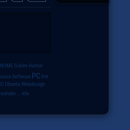
GNOME
Guben
Humor
PC
ource Software
Pet
IC
Ubuntu
Webdesign
youtube
...
Alle