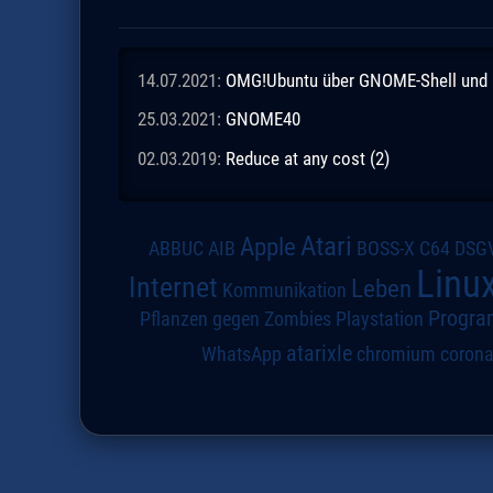
14.07.2021:
OMG!Ubuntu über GNOME-Shell und 
25.03.2021:
GNOME40
02.03.2019:
Reduce at any cost (2)
Atari
Apple
DSG
ABBUC
AIB
BOSS-X
C64
Linu
Internet
Leben
Kommunikation
Progra
Pflanzen gegen Zombies
Playstation
atarixle
WhatsApp
chromium
coron