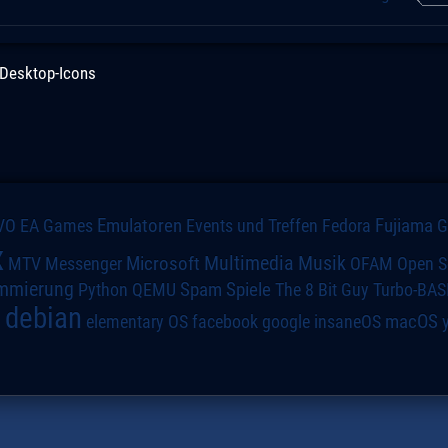
Desktop-Icons
VO
Emulatoren
Events und Treffen
Fedora
Fujiama
EA Games
x
Multimedia
Microsoft
Musik
MTV
Messenger
OFAM
Open S
mmierung
Spiele
Spam
The 8 Bit Guy
Turbo-BAS
Python
QEMU
debian
macOS
elementary OS
a
facebook
google
insaneOS