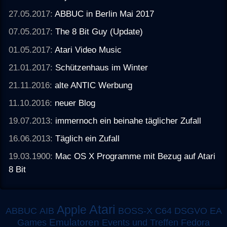
27.05.2017:
ABBUC in Berlin Mai 2017
07.05.2017:
The 8 Bit Guy (Update)
01.05.2017:
Atari Video Music
21.01.2017:
Schützenhaus im Winter
21.11.2016:
alte ANTIC Werbung
11.10.2016:
neuer Blog
19.07.2013:
immernoch ein beinahe täglicher Zufall
16.06.2013:
Täglich ein Zufall
19.03.1900:
Mac OS X Programme mit Bezug auf Atari
8 Bit
Atari
Apple
ABBUC
AIB
BOSS-X
C64
DSGVO
EA
Emulatoren
Games
Events und Treffen
Fedora