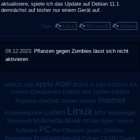
aktualisiere, spiele ich das Update auf Debian 11.1
demnächst auf bisher nur einem Gerät auf.
Tags:
Linux
Microsoft
debian
09.12.2023:
Pflanzen gegen Zombies lässt sich nicht
aktivieren
Atari
Apple
ABBUC
AIB
BOSS-X
C64
DSGVO
EA
Emulatoren
Games
Events und Treffen
Fedora
Internet
Fujiama
GNOME
Guben
Humor
Linux
Leben
MTV
Kommunikation
Messenger
Multimedia
Musik
Microsoft
OFAM
Open Source
PC
Software
Pet
Pflanzen gegen Zombies
Programmierung
Spam
Playstation
Python
QEMU