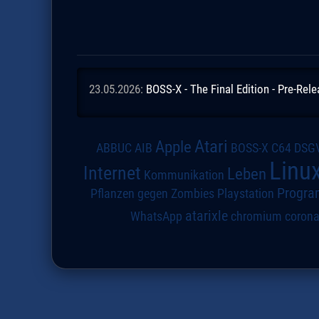
23.05.2026:
BOSS-X - The Final Edition - Pre-Rel
Atari
Apple
DSG
ABBUC
AIB
BOSS-X
C64
Linu
Internet
Leben
Kommunikation
Progra
Pflanzen gegen Zombies
Playstation
atarixle
WhatsApp
chromium
coron