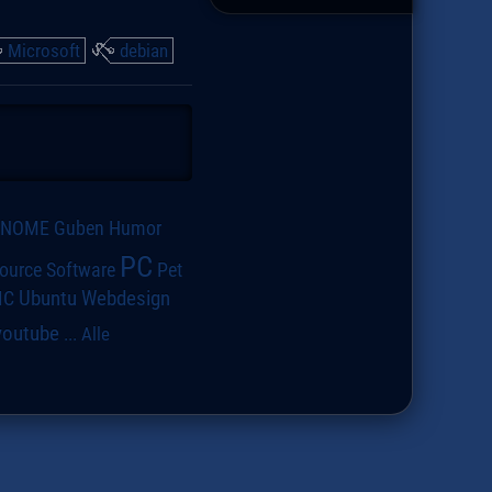
Microsoft
debian
GNOME
Guben
Humor
PC
ource Software
Pet
IC
Ubuntu
Webdesign
youtube
...
Alle