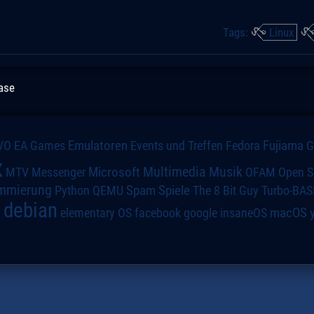
Tags:
Linux
ease
VO
Emulatoren
Events und Treffen
Fedora
Fujiama
EA Games
x
Multimedia
Microsoft
Musik
MTV
Messenger
OFAM
Open S
mmierung
Spiele
Spam
The 8 Bit Guy
Turbo-BAS
Python
QEMU
debian
macOS
elementary OS
a
facebook
google
insaneOS