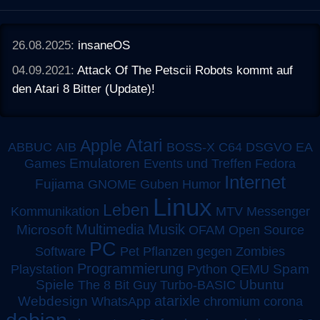
26.08.2025:
insaneOS
04.09.2021:
Attack Of The Petscii Robots kommt auf
den Atari 8 Bitter (Update)!
Atari
Apple
ABBUC
AIB
BOSS-X
C64
DSGVO
EA
Emulatoren
Games
Events und Treffen
Fedora
Internet
Fujiama
GNOME
Guben
Humor
Linux
Leben
MTV
Kommunikation
Messenger
Multimedia
Musik
Microsoft
OFAM
Open Source
PC
Software
Pet
Pflanzen gegen Zombies
Programmierung
Spam
Playstation
Python
QEMU
Spiele
Turbo-BASIC
Ubuntu
The 8 Bit Guy
atarixle
Webdesign
WhatsApp
chromium
corona