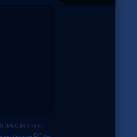
GNOME
Guben
Humor
PC