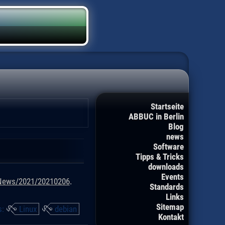
Startseite
ABBUC in Berlin
Blog
news
Software
Tipps & Tricks
downloads
Events
/News/2021/20210206
.
Standards
Links
Sitemap
s:
Linux
debian
Kontakt