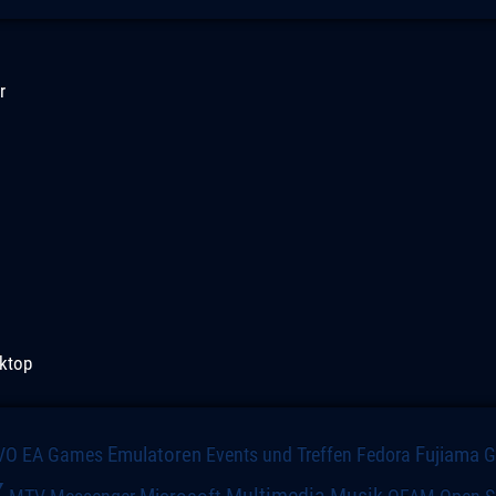
r
ktop
VO
Emulatoren
Events und Treffen
Fedora
Fujiama
EA Games
x