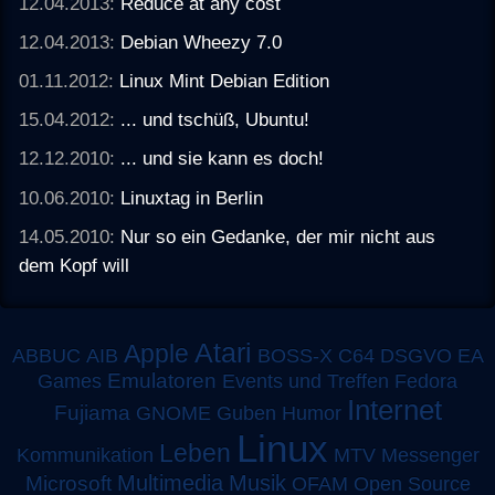
12.04.2013:
Reduce at any cost
12.04.2013:
Debian Wheezy 7.0
01.11.2012:
Linux Mint Debian Edition
15.04.2012:
... und tschüß, Ubuntu!
12.12.2010:
... und sie kann es doch!
10.06.2010:
Linuxtag in Berlin
14.05.2010:
Nur so ein Gedanke, der mir nicht aus
dem Kopf will
Atari
Apple
ABBUC
AIB
BOSS-X
C64
DSGVO
EA
Emulatoren
Games
Events und Treffen
Fedora
Internet
Fujiama
GNOME
Guben
Humor
Linux
Leben
MTV
Kommunikation
Messenger
Multimedia
Musik
Microsoft
OFAM
Open Source